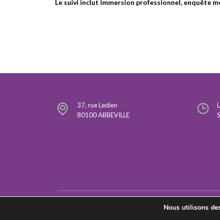
Le suivi inclut immersion professionnel, enquête m
37, rue Ledien
80100 ABBEVILLE
Nous utilisons des
© 2026 Rezolutions - Tous droits réservés