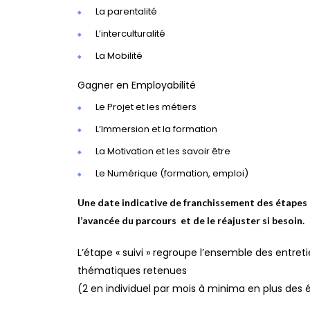
La parentalité
L’interculturalité
La Mobilité
Gagner en Employabilité
Le Projet et les métiers
L’Immersion et la formation
La Motivation et les savoir être
Le Numérique (formation, emploi)
Une date indicative de franchissement des étapes 
l’avancée du parcours et de le réajuster si besoin.
L’étape « suivi » regroupe l’ensemble des entret
thématiques retenues
(2 en individuel par mois à minima en plus des é